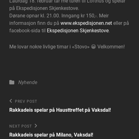
Laurdag 18. februar tar me turen til Lofthus og spelar
på Ekspedisjonen Skjenkestove.
Dørane opnar kl. 21.00. Inngang kr 150,-. Meir
informasjon finn du på
www.ekspedisjonen.net
eller på
facebook-sida til
Ekspedisjonen Skjenkestove
.
Me lovar nokre livlige timar i «Stovo» 😀 Velkommen!
Categories
Nyhende
Innleggsnavigering
Previous
PREV POST
Post
Rakkadeis spelar på Hausttreffet på Vaksdal!
Next
NEXT POST
Post
Rakkadeis spelar på Milano, Vaksdal!