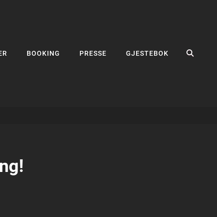
SEA
ER
BOOKING
PRESSE
GJESTEBOK
ing!