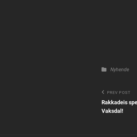
Categories
Nyhende
Innleggsn
Previous
PREV POST
Post
Rakkadeis spel
Vaksdal!