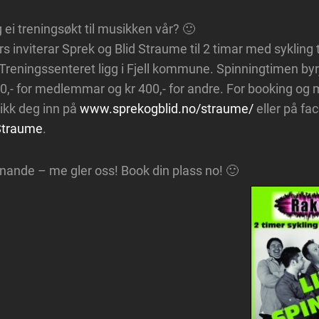
eg ei treningsøkt til musikken vår? 🙂
 inviterar Sprek og Blid Straume til 2 timar med sykling t
Treningssenteret ligg i Fjell kommune. Spinningtimen byrj
100,- for medlemmar og kr 400,- for andre. For booking og 
likk deg inn på
www.sprekogblid.no/straume/
eller på fac
 Straume
.
nnande – me gler oss! Book din plass no! 🙂